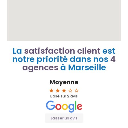
La
satisfaction client
est
notre priorité dans nos
4
agences
à Marseille
Moyenne
star
star
star
star_border
star_border
Basé sur
2
avis
Laisser un avis