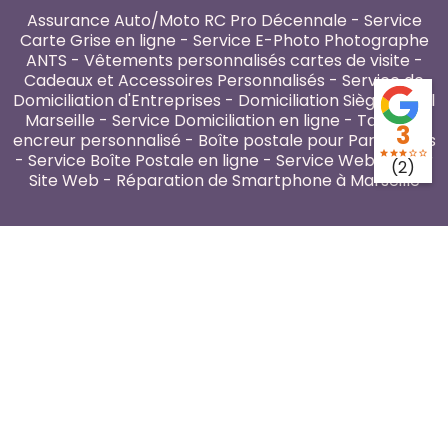
Assurance Auto/Moto RC Pro Décennale
-
Service
Carte Grise en ligne
-
Service E-Photo Photographe
ANTS
-
Vêtements personnalisés cartes de visite
-
Cadeaux et Accessoires Personnalisés
-
Service de
Domiciliation d'Entreprises
-
Domiciliation Siège Social
Marseille
-
Service Domiciliation en ligne
-
Tampon
3
encreur personnalisé
-
Boîte postale pour Particuliers
star
star
star
star_border
star_border
-
Service Boîte Postale en ligne
-
Service Webmaster
(2)
Site Web
-
Réparation de Smartphone à Marseille