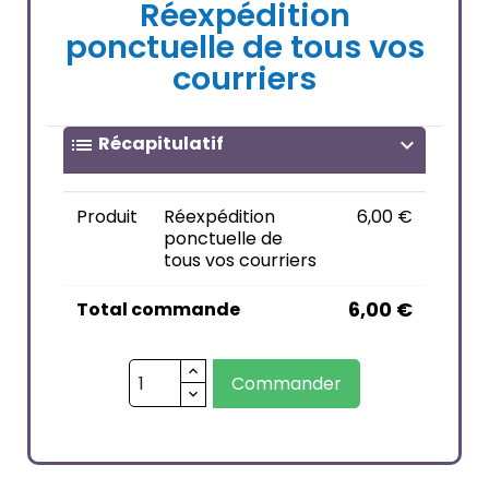
Réexpédition
ponctuelle de tous vos
courriers
Récapitulatif
list
expand_more
Produit
Réexpédition
6,00 €
ponctuelle de
tous vos courriers
6,00 €
Total commande
Commander