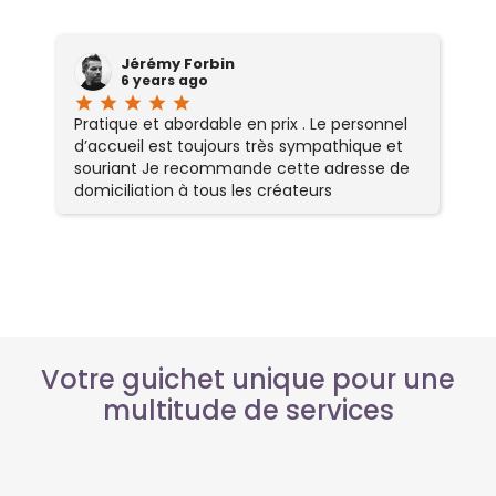
Jérémy Forbin
6 years ago
star
star
star
star
star
Pratique et abordable en prix . Le personnel
d’accueil est toujours très sympathique et
souriant Je recommande cette adresse de
domiciliation à tous les créateurs
d'entreprise.
Votre guichet unique pour une
multitude de services