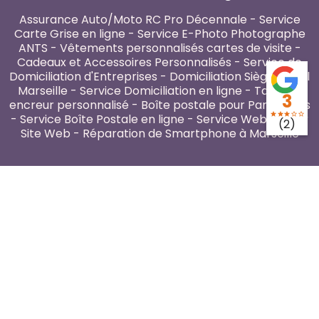
Assurance Auto/Moto RC Pro Décennale
-
Service
Carte Grise en ligne
-
Service E-Photo Photographe
ANTS
-
Vêtements personnalisés cartes de visite
-
Cadeaux et Accessoires Personnalisés
-
Service de
Domiciliation d'Entreprises
-
Domiciliation Siège Social
Marseille
-
Service Domiciliation en ligne
-
Tampon
3
encreur personnalisé
-
Boîte postale pour Particuliers
star
star
star
star_border
star_border
-
Service Boîte Postale en ligne
-
Service Webmaster
(2)
Site Web
-
Réparation de Smartphone à Marseille