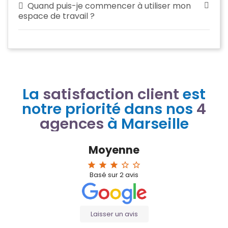
Quand puis-je commencer à utiliser mon
espace de travail ?
La
satisfaction client
est
notre priorité dans nos
4
agences
à Marseille
Moyenne
star
star
star
star_border
star_border
Basé sur
2
avis
Laisser un avis