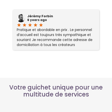
Jérémy Forbin
6 years ago
star
star
star
star
star
Pratique et abordable en prix . Le personnel
d’accueil est toujours très sympathique et
souriant Je recommande cette adresse de
domiciliation à tous les créateurs
d'entreprise.
Votre guichet unique pour une
multitude de services