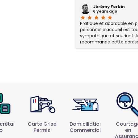
Jérémy Forbin
6 years ago
star
star
star
star
star
Pratique et abordable en pri
personnel d’accueil est tou
sympathique et souriant J
recommande cette adres
domiciliation à tous les cr
d'entreprise.
Carte Grise
Courtag
crétariat
Domiciliation
Permis
en
ro
Commerciale
Assuran