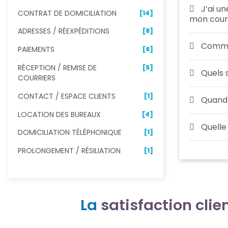
J’ai u
CONTRAT DE DOMICILIATION
[14]
mon courr
ADRESSES / RÉEXPÉDITIONS
[8]
Commen
PAIEMENTS
[6]
RÉCEPTION / REMISE DE
[5]
Quels s
COURRIERS
CONTACT / ESPACE CLIENTS
[1]
Quand 
LOCATION DES BUREAUX
[4]
Quelle
DOMICILIATION TÉLÉPHONIQUE
[1]
PROLONGEMENT / RÉSILIATION
[1]
La
satisfaction clie