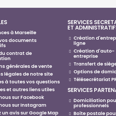
LES
SERVICES SECRET
ET ADMINISTRATIF
ces à Marseille
Création d'entrep
 vos documents
ligne
ifs
Création d'auto-
du contrat de
entreprise
ation
Transfert de siège
ns générales de vente
Options de domici
 légales de notre site
Télésecrétariat P
s à toutes vos questions
s et autres liens utiles
SERVICES PARTEN
nous sur Facebook
Domiciliation pou
nous sur Instagram
professionnels
 un avis sur Google Map
Boîte postale pour