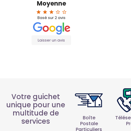
Moyenne
star
star
star
star_border
star_border
Basé sur
2
avis
Laisser un avis
Votre guichet
unique pour une
multitude de
Boîte
Télése
services
Postale
P
Particuliers