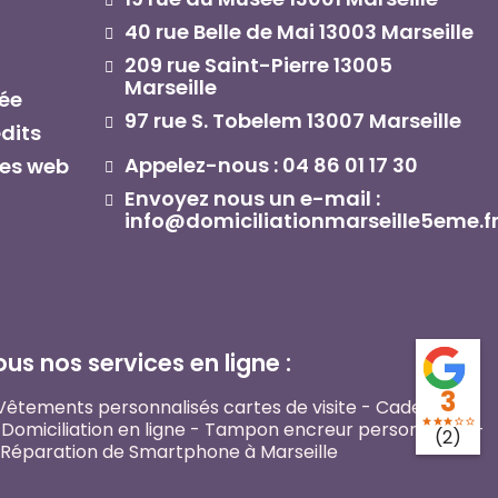
40 rue Belle de Mai 13003 Marseille
209 rue Saint-Pierre 13005
Marseille
vée
97 rue S. Tobelem 13007 Marseille
dits
Appelez-nous : 04 86 01 17 30
tes web
Envoyez nous un e-mail :
info@domiciliationmarseille5eme.f
s nos services en ligne :​
3
Vêtements personnalisés cartes de visite
-
Cadeaux et
star
star
star
star_border
star_border
Domiciliation en ligne
-
Tampon encreur personnalisé
-
(2)
Réparation de Smartphone à Marseille