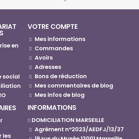
ARIAT
VOTRE COMPTE
S
Mes informations
rise en
Commandes
Avoirs
Adresses
Bons de réduction
 social
Mes commentaires de blog
liation
Mes infos de blog
RO
INFORMATIONS
AIRES
DOMICILIATION MARSEILLE
r
Agrément n°2023/AEDFJ/13/37
 les
19 rue du Musée 13001 Marseille