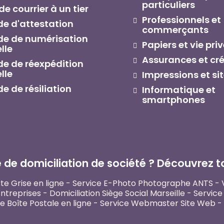
particuliers
e courrier à un tier
Professionnels et
 d'attestation
commerçants
e de numérisation
Papiers et vie pri
lle
Assurances et cré
 de réexpédition
lle
Impressions et si
 de résiliation
Informatique et
smartphones
de domiciliation de société ? Découvrez tou
te Grise en ligne
-
Service E-Photo Photographe ANTS
-
Entreprises
-
Domiciliation Siège Social Marseille
-
Service 
e Boîte Postale en ligne
-
Service Webmaster Site Web
-