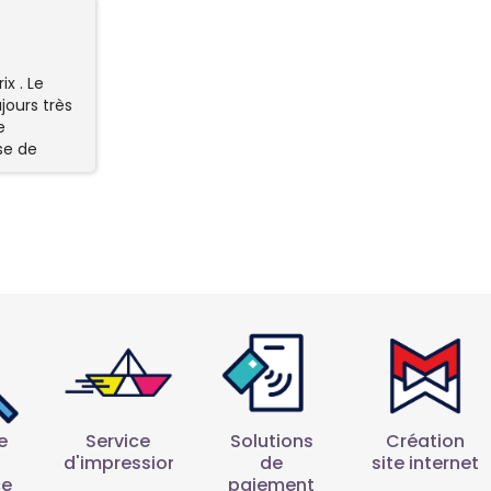
x . Le
jours très
e
se de
éateurs
e
Service
Solutions
Création
d'impression
de
site internet
ce
paiement