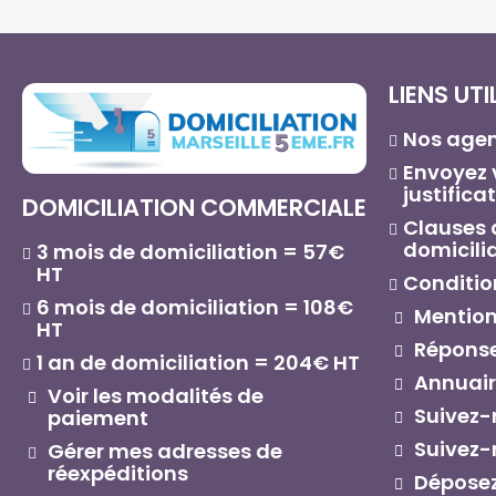
LIENS UTI
Nos agen
Envoyez
justificat
DOMICILIATION COMMERCIALE
Clauses 
domicili
3 mois de domiciliation = 57€
HT
Conditio
6 mois de domiciliation = 108€
Mentions
HT
Réponse
1 an de domiciliation = 204€ HT
Annuaire
Voir les modalités de
Suivez-
paiement
Suivez-
Gérer mes adresses de
réexpéditions
Déposez